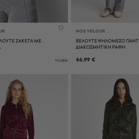
UR
NOS VELOUR
ΛΟΥΤΕ ΖΑΚΕΤΑ ΜΕ
ΒΕΛΟΥΤΕ ΨΗΛΟΜΕΣΟ ΠΑΝΤ
Α
ΔΙΑΚΟΣΜΗΤΙΚΗ ΡΑΦΗ
S
M
L
XS
S
M
46,99 €
+1 color
XL
ΡΟΣΘΉΚΗ ΣΤΟ ΚΑΛΆΘΙ
ΠΡΟΣΘΉΚΗ ΣΤΟ ΚΑΛΆ