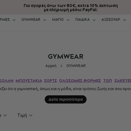
Για αγορές άνω των 80€, extra 10% έκπτωση
με πληρωμή μέσω PayPal.
ΡΜΕΣ
GYMWEAR
ΜΑΓΙΟ
ΠΑΙΔΙΚΑ
ΑΞΕΣΟΥΑΡ
GYMWEAR
Αρχική
GYMWEAR
ΚΟΛΑΝ
ΜΠΟΥΣΤΑΚΙΑ
ΣΟΡΤΣ
ΟΛΟΣΩΜΕΣ ΦΟΡΜΕΣ
ΤΟΠ
ΖΑΚΕΤΕ
ζει ότι η γυμναστική, όπως και η μόδα, είναι τρόπος ζωής και σου πρ
Δείτε περισσότερα
n
Τιμή