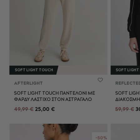
SOFT LIGHT TOUCH
SOFT LIGHT
AFTERLIGHT
REFLECTE
XS
S
M
L
S
SOFT LIGHT TOUCH ΠΑΝΤΕΛΟΝΙ ΜΕ
SOFT LIGH
ΦΑΡΔΥ ΛΑΣΤΙΧΟ ΣΤΟΝ ΑΣΤΡΑΓΑΛΟ
ΔΙΑΚΟΣΜΗΤ
49,99 €
25,00 €
59,99 €
3
ΠΡΟΣΘΉΚΗ ΣΤΟ ΚΑΛΆΘΙ
Π
-50%