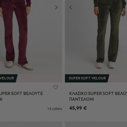
 VELOUR
SUPER SOFT VELOUR
SUPER SOFT ΒΕΛΟΥΤΕ
ΚΛΑΣΙΚΟ SUPER SOFT ΒΕΛΟ
Ι
ΠΑΝΤΕΛΟΝΙ
S
M
L
XS
S
M
45,99 €
+3 colors
XXL
XL
XXL