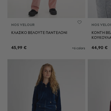
NOS VELOUR
NOS VELO
ΚΛΑΣΙΚΟ ΒΕΛΟΥΤΕ ΠΑΝΤΕΛΟΝΙ
ΚΟΝΤΗ ΒΕ
ΚΟΥΚΟΥΛ
XS
S
M
L
XS
45,99 €
44,90 €
+6 colors
XL
XXL
XL
ΠΡΟΣΘΉΚΗ ΣΤΟ ΚΑΛΆΘΙ
Π