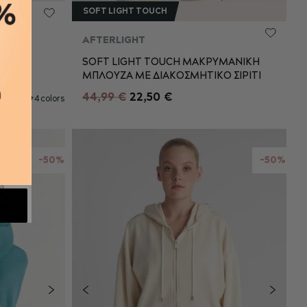
SOFT LIGHT TOUCH
AFTERLIGHT
ΜΕ
S
M
L
SOFT LIGHT TOUCH ΜΑΚΡΥΜΑΝΙΚΗ
L
ΜΠΛΟΥΖΑ ΜΕ ΔΙΑΚΟΣΜΗΤΙΚΟ ΣΙΡΙΤΙ
44,99 €
22,50 €
+4 colors
ΠΡΟΣΘΉΚΗ ΣΤΟ ΚΑΛΆΘΙ
ΘΙ
-50%
-50%