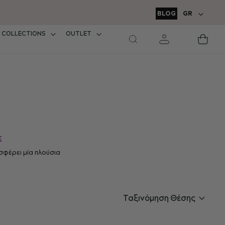
Δωρεάν μεταφορικ
ΓΛΏΣΣΑ
BLOG
GR
σε παραγγελ
COLLECTIONS
OUTLET
Τ
καλά
μο
Σ
οσφέρει μία πλούσια
Ταξινόμηση Θέσης