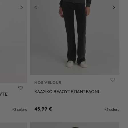
NOS VELOUR
ΚΛΑΣΙΚΟ ΒΕΛΟΥΤΕ ΠΑΝΤΕΛΟΝΙ
ΥΤΕ
L
XS
S
M
L
45,99 €
+3 colors
+5 colors
XL
XXL