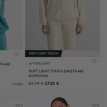
SOFT LIGHT TOUCH
AFTERLIGHT
ΤΑ ΜΕ
S/M
L/XL
SOFT LIGHT TOUCH ΖΑΚΕΤΑ ΜΕ
M
ΚΟΥΚΟΥΛΑ
54,99 €
27,50 €
+1 color
ΠΡΟΣΘΉΚΗ ΣΤΟ ΚΑΛΆΘΙ
ΘΙ
-40%
-50%