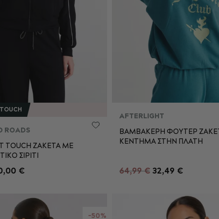
 TOUCH
AFTERLIGHT
D ROADS
ΒΑΜΒΑΚΕΡΗ ΦΟΥΤΕΡ ΖΑΚΕ
ΚΕΝΤΗΜΑ ΣΤΗΝ ΠΛΑΤΗ
M
L
XL
T TOUCH ΖΑΚΕΤΑ ΜΕ
XXS
XS
S
ΙΚΟ ΣΙΡΙΤΙ
0,00 €
64,99 €
32,49 €
L
XL
ΡΟΣΘΉΚΗ ΣΤΟ ΚΑΛΆΘΙ
ΠΡΟΣΘΉΚΗ ΣΤΟ ΚΑΛΆ
-50%