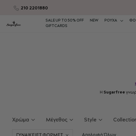
210 2201880
Μετάβαση
στο
SALE UP TO 50% OFF
NEW
ΡΟΥΧΑ
ΦΟ
περιεχόμενο
GIFTCARDS
Η
Sugarfree
γνωρί
Χρώμα
Μέγεθος
Style
Collectio
Απαλοιφή Όλων
ΓΥΝΑΙΚΕΙΕΣ ΦΟΡΜΕΣ