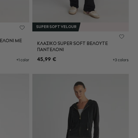
SUPER SOFT VELOUR
ΕΛΟΝΙ ΜΕ
ΚΛΑΣΙΚΟ SUPER SOFT ΒΕΛΟΥΤΕ
ΠΑΝΤΕΛΟΝΙ
L
XS
S
M
L
45,99 €
+1 color
+3 colors
XL
XXL
ΘΙ
ΠΡΟΣΘΉΚΗ ΣΤΟ ΚΑΛΆΘΙ