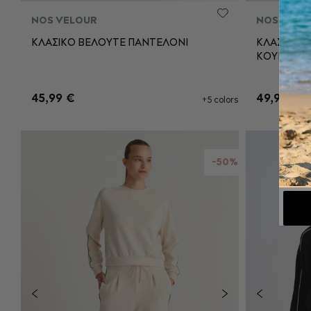
NOS VELOUR
NOS VELO
ΚΛΑΣΙΚΟ ΒΕΛΟΥΤΕ ΠΑΝΤΕΛΟΝΙ
ΚΛΑΣΙΚΗ 
ΚΟΥΚΟΥΛ
XS
S
M
L
XS
45,99 €
49,90 €
XL
XXL
XL
+5 colors
ΠΡΟΣΘΉΚΗ ΣΤΟ ΚΑΛΆΘΙ
Π
-50%