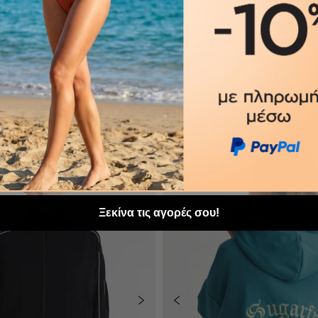
UR
NOS VELOUR
ΒΕΛΟΥΤΕ ΖΑΚΕΤΑ ΜΕ
ΚΛΑΣΙΚΗ ΒΕΛΟΥΤΕ ΖΑΚΕΤΑ 
Α
ΚΟΥΚΟΥΛΑ
S
M
L
XS
S
M
49,90 €
XXL
XL
XXL
+4 colors
ΡΟΣΘΉΚΗ ΣΤΟ ΚΑΛΆΘΙ
ΠΡΟΣΘΉΚΗ ΣΤΟ ΚΑΛΆ
-50%
Ξεκίνα τις αγορές σου!