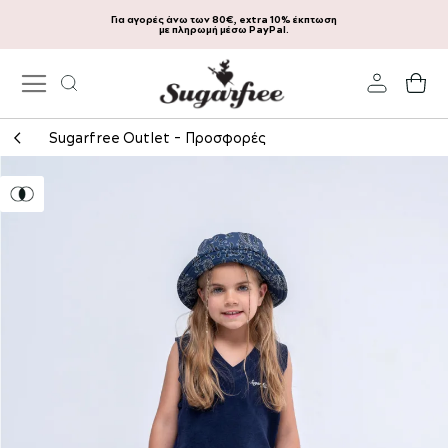
Για αγορές άνω των 80€, extra 10% έκπτωση
Μετάβαση
με πληρωμή μέσω PayPal.
στο
περιεχόμενο
Το
Sugarfree Outlet - Προσφορές
Μετάβαση
στο
τέλος
της
συλλογής
εικόνων