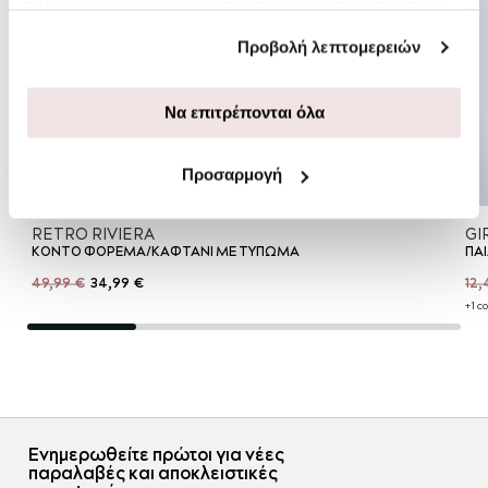
πληροφορίες που τους έχετε παραχωρήσει ή τις οποίες
έχουν συλλέξει σε σχέση με την από μέρους σας χρήση
Προβολή λεπτομερειών
των υπηρεσιών τους.
Να επιτρέπονται όλα
Προσαρμογή
RETRO RIVIERA
GI
ΚΟΝΤΟ ΦΟΡΕΜΑ/ΚΑΦΤΑΝΙ ΜΕ ΤΥΠΩΜΑ
ΠΑ
49,99 €
34,99 €
12,
+1 co
Ενημερωθείτε πρώτοι για νέες
παραλαβές και αποκλειστικές