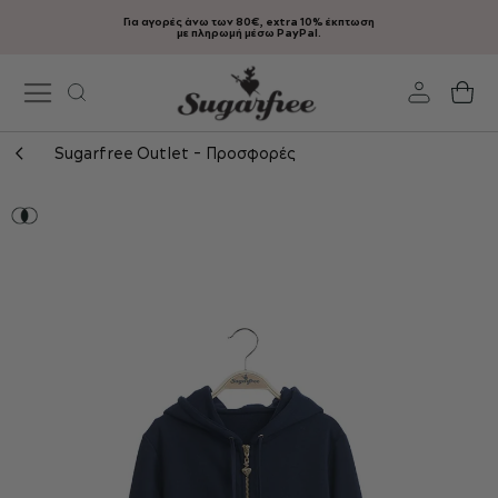
Για αγορές άνω των 80€, extra 10% έκπτωση
Μετάβαση
με πληρωμή μέσω PayPal.
στο
περιεχόμενο
Το
Sugarfree Outlet - Προσφορές
Μετάβαση
στο
τέλος
της
συλλογής
εικόνων