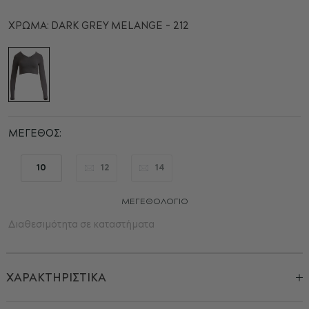
αρχή
της
ΧΡΏΜΑ:
DARK GREY MELANGE - 212
συλλογής
εικόνων
ΜΈΓΕΘΟΣ
10
12
14
ΜΕΓΕΘΟΛΌΓΙΟ
Διαθεσιμότητα σε καταστήματα
ΧΑΡΑΚΤΗΡΙΣΤΙΚΑ