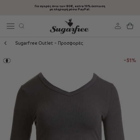
Για αγορές άνω των 80€, extra 10% έκπτωση
Μετάβαση
με πληρωμή μέσω PayPal.
στο
περιεχόμενο
Το
Sugarfree Outlet - Προσφορές
Μετάβαση
στο
-51%
τέλος
της
συλλογής
εικόνων