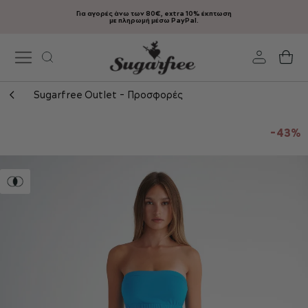
Για αγορές άνω των 80€, extra 10% έκπτωση
Μετάβαση
με πληρωμή μέσω PayPal.
στο
περιεχόμενο
Το
Sugarfree Outlet - Προσφορές
Μετάβαση
στο
-43%
τέλος
της
συλλογής
εικόνων