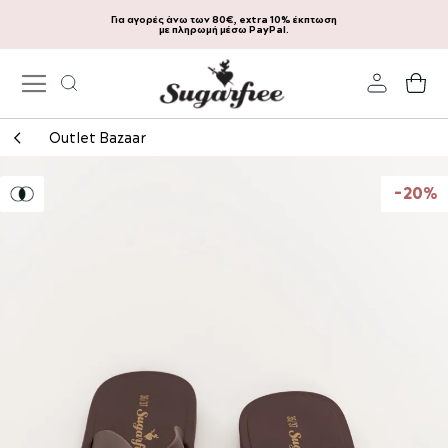
Για αγορές άνω των 80€, extra 10% έκπτωση
Μετάβαση
με πληρωμή μέσω PayPal.
στο
περιεχόμενο
Το
Outlet Bazaar
Μετάβαση
στο
-20%
τέλος
της
συλλογής
εικόνων