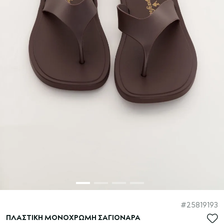
Μετάβαση
25819193
στην
ΠΛΑΣΤΙΚΗ ΜΟΝΟΧΡΩΜΗ ΣΑΓΙΟΝΑΡΑ