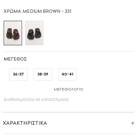
αρχή
της
ΧΡΏΜΑ:
MEDIUM BROWN - 331
συλλογής
εικόνων
ΜΈΓΕΘΟΣ
36-37
38-39
40-41
ΜΕΓΕΘΟΛΌΓΙΟ
Διαθεσιμότητα σε καταστήματα
ΧΑΡΑΚΤΗΡΙΣΤΙΚΑ