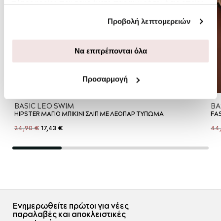
πληροφορίες που τους έχετε παραχωρήσει ή τις οποίες
έχουν συλλέξει σε σχέση με την από μέρους σας χρήση
Προβολή λεπτομερειών
των υπηρεσιών τους.
Να επιτρέπονται όλα
Προσαρμογή
BASIC LEO SWIM
BA
HIPSTER ΜΑΓΙΟ ΜΠΙΚΙΝΙ ΣΛΙΠ ΜΕ ΛΕΟΠΑΡ ΤΥΠΩΜΑ
FA
24,90 €
17,43 €
44
Ενημερωθείτε πρώτοι για νέες
παραλαβές και αποκλειστικές