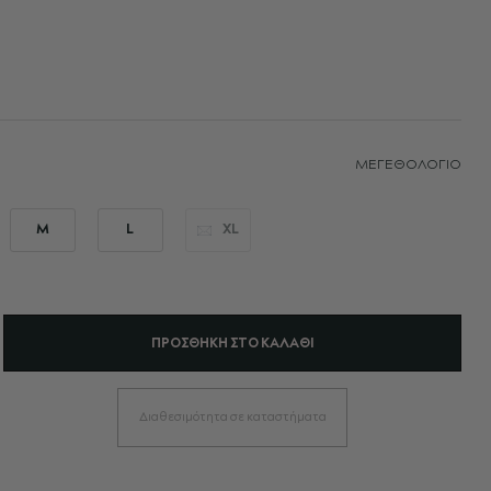
ΜΕΓΕΘΟΛΌΓΙΟ
M
L
XL
ΠΡΟΣΘΉΚΗ ΣΤΟ ΚΑΛΆΘΙ
Διαθεσιμότητα σε καταστήματα