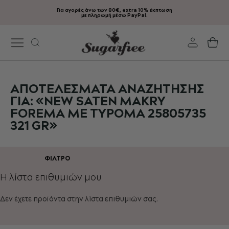
Για αγορές άνω των 80€, extra 10% έκπτωση
Μετάβαση
με πληρωμή μέσω PayPal.
στο
περιεχόμενο
Το
ΑΠΟΤΕΛΈΣΜΑΤΑ ΑΝΑΖΉΤΗΣΗΣ
ΓΙΑ: «NEW SATEN MAKRY
FOREMA ME TYPOMA 25805735
321 GR»
ΦΊΛΤΡΟ
Η λίστα επιθυμιών μου
Δεν έχετε προϊόντα στην λίστα επιθυμιών σας.