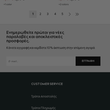
+1 color
+2 colors
Σελίδα
Επόμενο
Σελίδα
»
Διαβάζετε
Σελίδα
Σελίδα
Σελίδα
Σελίδα
Σελίδα
1
2
3
4
5
αυτή
τη
Ενημερωθείτε πρώτοι για νέες
στιγμή
παραλαβές και αποκλειστικές
προσφορές.
τη
Κάνετε εγγραφή και κερδίστε 10% έκπτωση στην επόμενη αγορά.
σελίδα
ΕΓΓΡΑΦΉ
CUSTOMER SERVICE
Τρόποι Αποστολής
Τρόποι Πληρωμής