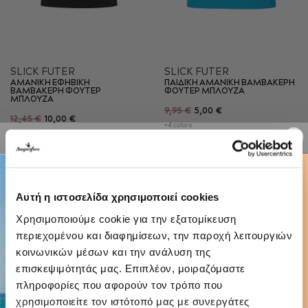
SLICK FUTER
SLICK FUTER
AMANIKH ΕΦΗΒΙΚΗ
ΠΑΙΔΙΚΗ AMANIKH ΒΑΜΒΑΚΕΡΗ
ΒΑΜΒΑΚΕΡΗ ΦΟΥΤΕΡ
ΦΟΥΤΕΡ ΜΠΛΟΥΖΑ
ΜΠΛΟΥΖΑ
9,95 €
5,00 €
12,45 €
10,00 €
+4 colors
+1 color
-50%
-20%
Αυτή η ιστοσελίδα χρησιμοποιεί cookies
Χρησιμοποιούμε cookie για την εξατομίκευση
περιεχομένου και διαφημίσεων, την παροχή λειτουργιών
κοινωνικών μέσων και την ανάλυση της
επισκεψιμότητάς μας. Επιπλέον, μοιραζόμαστε
πληροφορίες που αφορούν τον τρόπο που
χρησιμοποιείτε τον ιστότοπό μας με συνεργάτες