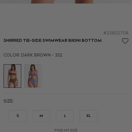
Skip
25802708
to
SHIRRED TIE-SIDE SWIMWEAR BIKINI BOTTOM
the
beginning
COLOR:
DARK BROWN - 332
of
the
images
gallery
SIZE
S
M
L
XL
FIND MY SIZE