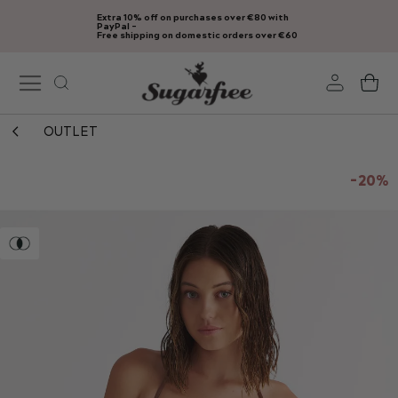
Extra 10% off on purchases over €80 with
Skip
PayPal -
Free shipping on domestic orders over €60
to
Content
My
OUTLET
Skip
to
-20%
the
end
of
the
images
gallery