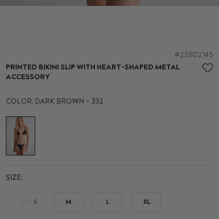
Skip
25802145
to
PRINTED BIKINI SLIP WITH HEART-SHAPED METAL
the
ACCESSORY
beginning
of
COLOR:
DARK BROWN - 332
the
images
gallery
SIZE
S
M
L
XL