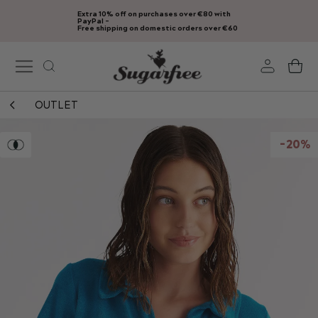
Extra 10% off on purchases over €80 with
Skip
PayPal -
Free shipping on domestic orders over €60
to
Content
My
OUTLET
Skip
to
-20%
the
end
of
the
images
gallery