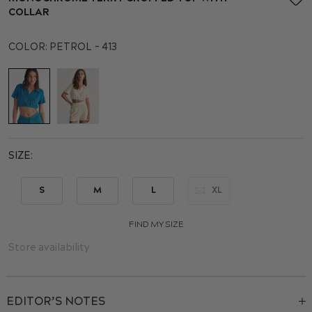
the
COLLAR
beginning
of
COLOR:
PETROL - 413
the
images
gallery
SIZE
S
M
L
XL
FIND MY SIZE
Store availability
EDITOR’S NOTES