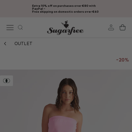
Extra 10% off on purchases over €80 with
Skip
PayPal -
Free shipping on domestic orders over €60
to
Content
My
OUTLET
Skip
to
-20%
the
end
of
the
images
gallery