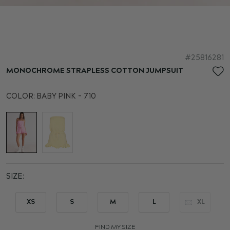
Skip
25816281
to
MONOCHROME STRAPLESS COTTON JUMPSUIT
the
beginning
COLOR:
BABY PINK - 710
of
the
images
gallery
SIZE
XS
S
M
L
XL
FIND MY SIZE