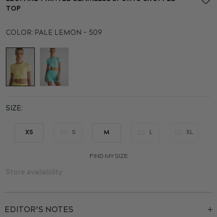
the
TOP
beginning
of
COLOR:
PALE LEMON - 509
the
images
gallery
SIZE
XS
S
M
L
XL
FIND MY SIZE
Store availability
EDITOR’S NOTES