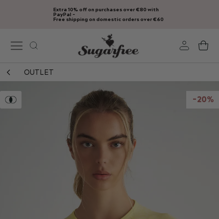
Extra 10% off on purchases over €80 with
Skip
PayPal -
Free shipping on domestic orders over €60
to
Content
My
OUTLET
Skip
to
-20%
the
end
of
the
images
gallery