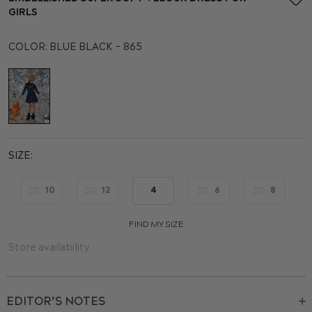
the
GIRLS
beginning
of
COLOR:
BLUE BLACK - 865
the
images
gallery
SIZE
10
12
4
6
8
FIND MY SIZE
Store availability
EDITOR’S NOTES