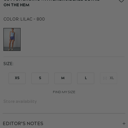
the
ON THE HEM
beginning
of
COLOR:
LILAC - 800
the
images
gallery
SIZE
XS
S
M
L
XL
FIND MY SIZE
Store availability
EDITOR’S NOTES