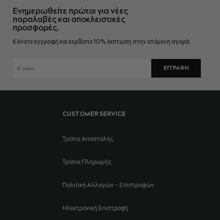
τη
Ενημερωθείτε πρώτοι για νέες
στιγμή
παραλαβές και αποκλειστικές
προσφορές.
τη
Κάνετε εγγραφή και κερδίστε 10% έκπτωση στην επόμενη αγορά.
σελίδα
ΕΓΓΡΑΦΉ
CUSTOMER SERVICE
Τρόποι Αποστολής
Τρόποι Πληρωμής
Πολιτική Αλλαγών - Επιστροφών
Ηλεκτρονική Επιστροφή