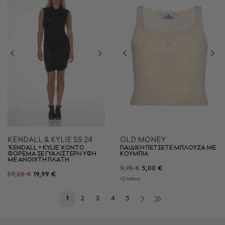
KENDALL & KYLIE SS 24
OLD MONEY
'KENDALL + KYLIE' KONTO
ΠΑΙΔΙΚΗ ΠΕΤΣΕΤΕ ΜΠΛΟΥΖΑ ΜΕ
ΦΟΡΕΜΑ ΣΕ ΓΥΑΛΙΣΤΕΡΗ ΥΦΗ
ΚΟΥΜΠΙΑ
ΜΕ ΑΝΟΙΧΤΗ ΠΛΑΤΗ
9,95 €
5,00 €
59,28 €
19,99 €
+2 colors
Σελίδα
Επόμενο
Σελίδα
»
Διαβάζετε
Σελίδα
Σελίδα
Σελίδα
Σελίδα
Σελίδα
1
2
3
4
5
αυτή