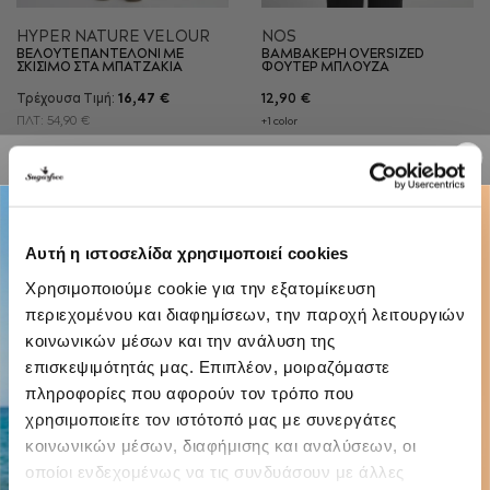
HYPER NATURE VELOUR
NOS
ΒΕΛΟΥΤΕ ΠΑΝΤΕΛΟΝΙ ΜΕ
ΒΑΜΒΑΚΕΡΗ OVERSIZED
ΣΚΙΣΙΜΟ ΣΤΑ ΜΠΑΤΖΑΚΙΑ
ΦΟΥΤΕΡ ΜΠΛΟΥΖΑ
Τρέχουσα Τιμή:
16,47 €
12,90 €
ΠΛΤ:
54,90 €
+1 color
Αυτή η ιστοσελίδα χρησιμοποιεί cookies
Χρησιμοποιούμε cookie για την εξατομίκευση
περιεχομένου και διαφημίσεων, την παροχή λειτουργιών
κοινωνικών μέσων και την ανάλυση της
επισκεψιμότητάς μας. Επιπλέον, μοιραζόμαστε
πληροφορίες που αφορούν τον τρόπο που
χρησιμοποιείτε τον ιστότοπό μας με συνεργάτες
κοινωνικών μέσων, διαφήμισης και αναλύσεων, οι
οποίοι ενδεχομένως να τις συνδυάσουν με άλλες