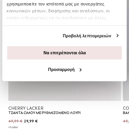
χρησιμοποιείτε τον ιστότοπό μας με συνεργάτες
κοινωνικών μέσων, διαφήμισης και αναλύσεων, οι
οποίοι ενδεχομένως να τις συνδυάσουν με άλλες
πληροφορίες που τους έχετε παραχωρήσει ή τις οποίες
έχουν συλλέξει σε σχέση με την από μέρους σας χρήση
Προβολή λεπτομερειών
των υπηρεσιών τους.
Να επιτρέπονται όλα
Προσαρμογή
CHERRY LACKER
CO
ΤΣΑΝΤΑ ΩΜΟΥ ΜΕ ΡΥΘΜΙΖΟΜΕΝΟ ΛΟΥΡΙ
ΒΑ
49,99 €
29,99 €
49,
+1 color