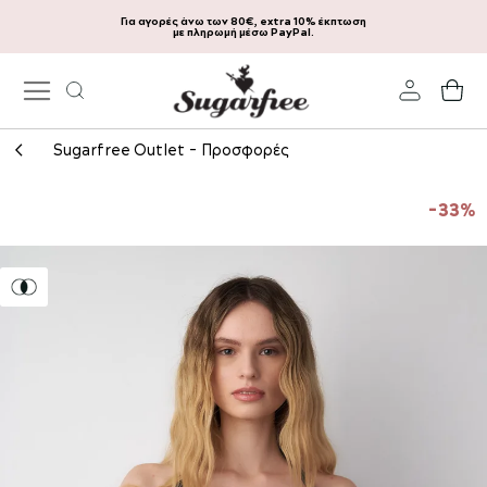
Για αγορές άνω των 80€, extra 10% έκπτωση
Μετάβαση
με πληρωμή μέσω PayPal.
στο
περιεχόμενο
Το
Sugarfree Outlet - Προσφορές
Μετάβαση
στο
-33%
τέλος
της
συλλογής
εικόνων