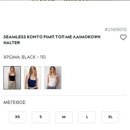
Μετάβαση
25818013
στην
SEAMLESS ΚΟΝΤΟ ΡΙΜΠ ΤΟΠ ΜΕ ΛΑΙΜΟΚΟΨΗ
αρχή
HALTER
της
συλλογής
ΧΡΏΜΑ:
BLACK - 110
εικόνων
ΜΈΓΕΘΟΣ
XS
S
M
L
XL