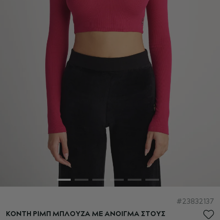
Μετάβαση
23832137
στην
ΚΟΝΤΗ ΡΙΜΠ ΜΠΛΟΥΖΑ ΜΕ ΑΝΟΙΓΜΑ ΣΤΟΥΣ