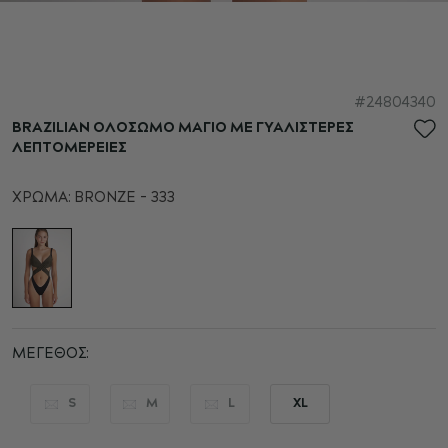
Μετάβαση
24804340
στην
BRAZILIAN ΟΛΟΣΩΜΟ ΜΑΓΙΟ ΜΕ ΓΥΑΛΙΣΤΕΡΕΣ
αρχή
ΛΕΠΤΟΜΕΡΕΙΕΣ
της
συλλογής
ΧΡΏΜΑ:
BRONZE - 333
εικόνων
ΜΈΓΕΘΟΣ
S
M
L
XL