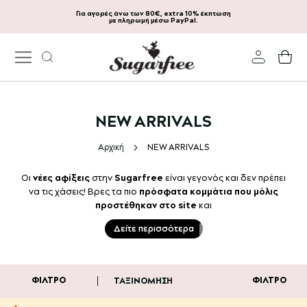
Για αγορές άνω των 80€, extra 10% έκπτωση
Μετάβαση
με πληρωμή μέσω PayPal.
στο
περιεχόμενο
Το
NEW ARRIVALS
Αρχική
NEW ARRIVALS
Οι
νέες αφίξεις
στην
Sugarfree
είναι γεγονός και δεν πρέπει
να τις χάσεις! Βρες τα πιο
πρόσφατα κομμάτια που μόλις
προστέθηκαν στο site
και
Δείτε περισσότερα
ΦΊΛΤΡΟ
ΦΊΛΤΡΟ
ΤΑΞΙΝΌΜΗΣΗ