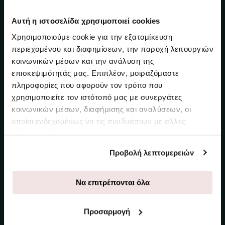
Αυτή η ιστοσελίδα χρησιμοποιεί cookies
Ηλεκτρονική Επιστροφή
Χρησιμοποιούμε cookie για την εξατομίκευση
Δικαίωμα Υπαναχώρησης
περιεχομένου και διαφημίσεων, την παροχή λειτουργιών
κοινωνικών μέσων και την ανάλυση της
Παραλαβή με Box Now
επισκεψιμότητάς μας. Επιπλέον, μοιραζόμαστε
πληροφορίες που αφορούν τον τρόπο που
Επιστροφές με Box Now
χρησιμοποιείτε τον ιστότοπό μας με συνεργάτες
κοινωνικών μέσων, διαφήμισης και αναλύσεων, οι
FAQs (Συχνές Ερωτήσεις)
οποίοι ενδεχομένως να τις συνδυάσουν με άλλες
πληροφορίες που τους έχετε παραχωρήσει ή τις οποίες
έχουν συλλέξει σε σχέση με την από μέρους σας χρήση
Προβολή λεπτομερειών
των υπηρεσιών τους.
SUGARFREE
Να επιτρέπονται όλα
Ποιοί είμαστε
Προσαρμογή
Καταστήματα