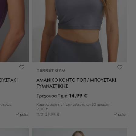
TERRET GYM
ΟΥΣΤΑΚΙ
ΑΜΑΝΙΚΟ ΚΟΝΤΟ ΤΟΠ / ΜΠΟΥΣΤΑΚΙ
ΓΥΜΝΑΣΤΙΚΗΣ
XL
S
M
L
XL
14,99 €
Τρέχουσα Τιμή:
ημερών:
Χαμηλότερη τιμή των τελευταίων 30 ημερών:
ΘΙ
ΠΡΟΣΘΉΚΗ ΣΤΟ ΚΑΛΆΘΙ
9,00 €
ΠΛΤ:
29,99 €
+1 color
+1 color