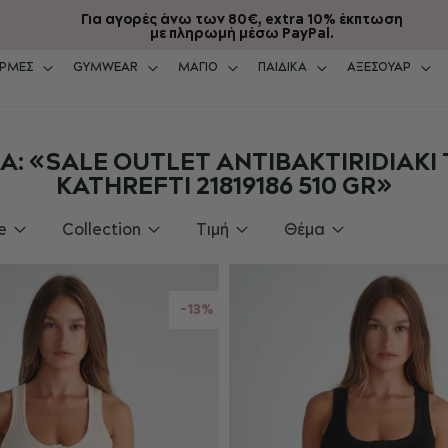
Για αγορές άνω των 80€, extra 10% έκπτωση
με πληρωμή μέσω PayPal.
ΡΜΕΣ
GYMWEAR
ΜΑΓΙΟ
ΠΑΙΔΙΚΑ
ΑΞΕΣΟΥΑΡ
 «SALE OUTLET ANTIBAKTIRIDIAKI 
KATHREFTI 21819186 510 GR»
e
Collection
Τιμή
Θέμα
-13%