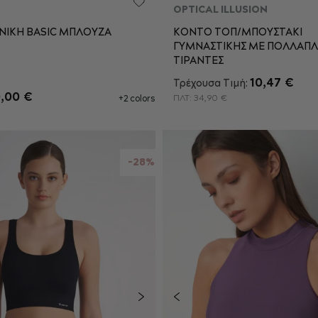
OPTICAL ILLUSION
ΙΚΗ BASIC ΜΠΛΟΥΖΑ
ΚΟΝΤΟ ΤΟΠ/ΜΠΟΥΣΤΑΚΙ
ΓΥΜΝΑΣΤΙΚΗΣ ΜΕ ΠΟΛΛΑΠΛ
M
L
XL
S
M
L
ΤΙΡΑΝΤΕΣ
10,47 €
Τρέχουσα Τιμή:
ΡΟΣΘΉΚΗ ΣΤΟ ΚΑΛΆΘΙ
ΠΡΟΣΘΉΚΗ ΣΤΟ ΚΑΛΆ
0,00 €
ΠΛΤ:
34,90 €
+2 colors
-28%