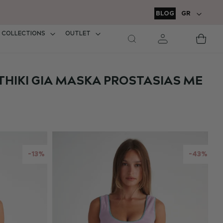
Δωρεάν μεταφορικ
ΓΛΏΣΣΑ
BLOG
GR
σε παραγγελ
COLLECTIONS
OUTLET
Τ
καλά
μο
THIKI GIA MASKA PROSTASIAS ME
-13%
-43%