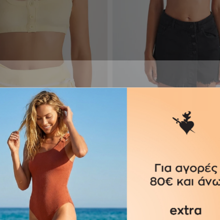
EY
FASHION TOPS
ΤΣΕΤΕ ΤΟΠ/ΜΠΟΥΣΤΑΚΙ ME
ΚΟΝΤΟ ΡΙΜΠ ΤΟΠ/ΜΠΟΥΣΤΑ
ΛΑΙΜΟΚΟΨΗ HALTER ΚΑΙ ΣΤ
S
M
L
S
M
L
,00 €
12,45 €
10,00 €
+2 colors
ΡΟΣΘΉΚΗ ΣΤΟ ΚΑΛΆΘΙ
ΠΡΟΣΘΉΚΗ ΣΤΟ ΚΑΛΆ