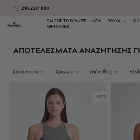
210 2201880
Μετάβαση
στο
SALE UP TO 50% OFF
NEW
ΡΟΥΧΑ
ΦΟ
περιεχόμενο
GIFTCARDS
ΑΠΟΤΕΛΈΣΜΑΤΑ ΑΝΑΖΉΤΗΣΗΣ ΓΙΑ:
Κατηγορία
Χρώμα
Μέγεθος
Styl
-52%