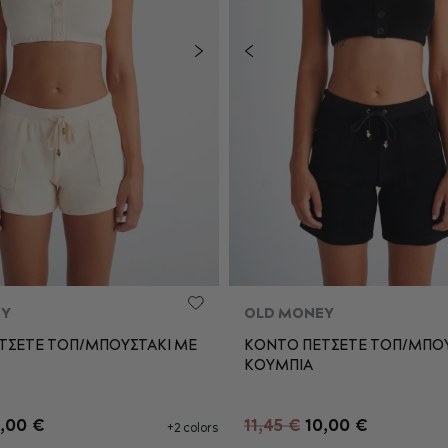
EY
OLD MONEY
ΤΣΕΤΕ ΤΟΠ/ΜΠΟΥΣΤΑΚΙ ME
ΚΟΝΤΟ ΠΕΤΣΕΤΕ ΤΟΠ/ΜΠΟΥ
ΚΟΥΜΠΙΑ
S
M
L
XS
S
M
,00 €
11,45 €
10,00 €
+2 colors
ΡΟΣΘΉΚΗ ΣΤΟ ΚΑΛΆΘΙ
ΠΡΟΣΘΉΚΗ ΣΤΟ ΚΑΛΆ