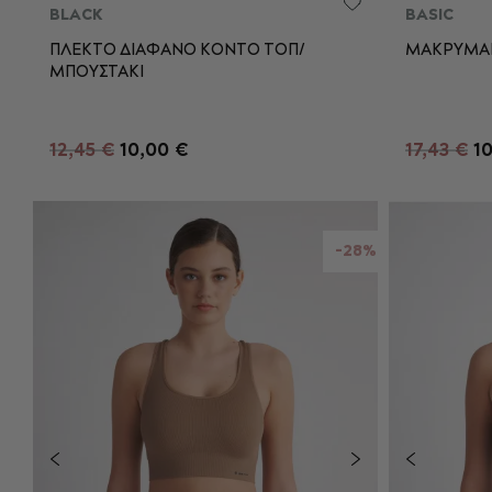
BLACK
BASIC
ΠΛΕΚΤΟ ΔΙΑΦΑΝΟ ΚΟΝΤΟ ΤΟΠ/
ΜΑΚΡΥΜΑΝ
ΜΠΟΥΣΤΑΚΙ
S
M
L
S
ΠΡΟΣΘΉΚΗ ΣΤΟ ΚΑΛΆΘΙ
Π
12,45 €
10,00 €
17,43 €
1
-28%