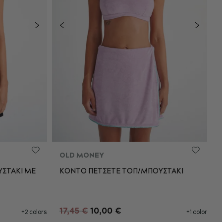
OLD MONEY
ΣΤΑΚΙ ME
ΚΟΝΤΟ ΠΕΤΣΕΤΕ ΤΟΠ/ΜΠΟΥΣΤΑΚΙ
L
S
M
L
XL
17,45 €
10,00 €
+2 colors
+1 color
ΘΙ
ΠΡΟΣΘΉΚΗ ΣΤΟ ΚΑΛΆΘΙ