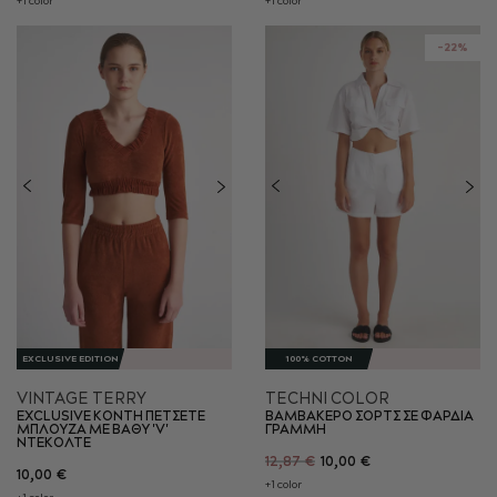
+1 color
+1 color
-22%
EXCLUSIVE EDITION
100% COTTON
VINTAGE TERRY
TECHNI COLOR
EXCLUSIVE ΚΟΝΤΗ ΠΕΤΣΕΤΕ
ΒΑΜΒΑΚΕΡO ΣΟΡΤΣ ΣΕ ΦΑΡΔΙΑ
ΜΠΛΟΥΖΑ ΜΕ ΒΑΘΥ 'V'
ΓΡΑΜΜΗ
ΝΤΕΚΟΛΤΕ
12,87 €
10,00 €
10,00 €
+1 color