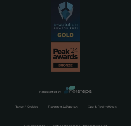
Handcrafted by
Πολιτική Cookies
Προστασία Δεδομένων
Όροι & Προϋποθέσεις
Copyright ©
2026
Sugarfreeshops.com All Rights Reserved