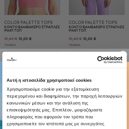
COLOR PALETTE TOPS
COLOR PALETTE TOPS
ΚΟΝΤΟ ΒΑΜΒΑΚΕΡΟ ΣΤΡΑΠΛΕΣ
ΚΟΝΤΟ ΒΑΜΒΑΚΕΡΟ ΣΤΡΑΠΛΕΣ
ΡΙΜΠ ΤΟΠ
ΡΙΜΠ ΤΟΠ
10,43 €
10,00 €
10,43 €
10,00 €
+3 colors
+3 colors
-20%
-20%
Αυτή η ιστοσελίδα χρησιμοποιεί cookies
Χρησιμοποιούμε cookie για την εξατομίκευση
περιεχομένου και διαφημίσεων, την παροχή λειτουργιών
κοινωνικών μέσων και την ανάλυση της
επισκεψιμότητάς μας. Επιπλέον, μοιραζόμαστε
πληροφορίες που αφορούν τον τρόπο που
χρησιμοποιείτε τον ιστότοπό μας με συνεργάτες