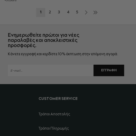
+3 colors
Σελίδα
Επόμενο
Σελίδα
»
Διαβάζετε
Σελίδα
Σελίδα
Σελίδα
Σελίδα
Σελίδα
1
2
3
4
5
αυτή
τη
Ενημερωθείτε πρώτοι για νέες
στιγμή
παραλαβές και αποκλειστικές
προσφορές.
τη
Κάνετε εγγραφή και κερδίστε 10% έκπτωση στην επόμενη αγορά.
σελίδα
ΕΓΓΡΑΦΉ
CUSTOMER SERVICE
Τρόποι Αποστολής
Τρόποι Πληρωμής