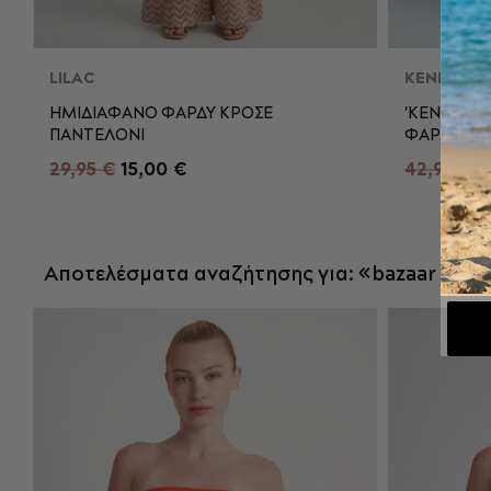
LILAC
KENDALL &
ΗΜΙΔΙΑΦΑΝΟ ΦΑΡΔΥ ΚΡΟΣΕ
'KENDALL 
ΠΑΝΤΕΛΟΝΙ
ΦΑΡΔΥ ΠΑ
S
M
L
29,95 €
15,00 €
42,90 €
1
ΠΡΟΣΘΉΚΗ ΣΤΟ ΚΑΛΆΘΙ
Π
Αποτελέσματα αναζήτησης για: «bazaar imidia