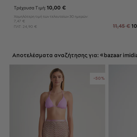
10
12
4
6
10,00 €
Τρέχουσα Τιμή:
8
Χαμηλότερη τιμή των τελευταίων 30 ημερών:
Π
7,47 €
11,45 €
10
ΠΛΤ:
24,90 €
ΠΡΟΣΘΉΚΗ ΣΤΟ ΚΑΛΆΘΙ
Αποτελέσματα αναζήτησης για: «bazaar imidia
-50%