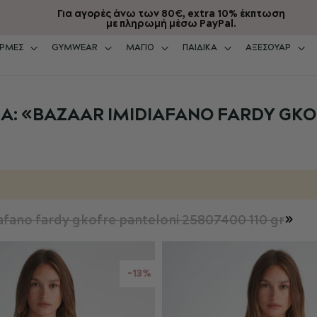
Για αγορές άνω των 80€, extra 10% έκπτωση
με πληρωμή μέσω PayPal.
ΡΜΕΣ
GYMWEAR
ΜΑΓΙΟ
ΠΑΙΔΙΚΑ
ΑΞΕΣΟΥΑΡ
 «BAZAAR IMIDIAFANO FARDY GKOF
afano fardy gkofre panteloni 25807400 110 gr
»
-13%