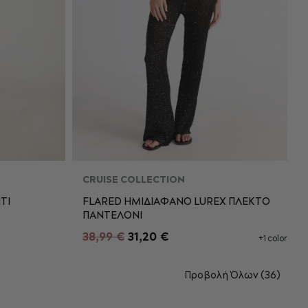
CRUISE COLLECTION
ΤΙ
FLARED ΗΜΙΔΙΑΦΑΝΟ LUREX ΠΛΕΚΤΟ
ΠΑΝΤΕΛΟΝI
S
M
L
XL
L
38,99 €
31,20 €
+1 color
ΠΡΟΣΘΉΚΗ ΣΤΟ ΚΑΛΆΘΙ
Προβολή Όλων (36)
ΘΙ