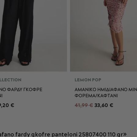
LLECTION
LEMON POP
ΝΟ ΦΑΡΔΥ ΓΚΟΦΡΕ
ΑΜΑΝΙΚΟ ΗΜΙΔΙΑΦΑΝΟ ΜΙΝ
Ι
ΦΟΡΕΜΑ/ΚΑΦΤΑΝΙ
M
L
XL
XS
S
M
9,20 €
41,99 €
33,60 €
XL
ΡΟΣΘΉΚΗ ΣΤΟ ΚΑΛΆΘΙ
ΠΡΟΣΘΉΚΗ ΣΤΟ ΚΑΛΆ
fano fardy gkofre panteloni 25807400 110 gr»