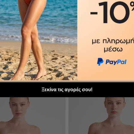
 KYLIE SS 24
CRUISE COLLECTION
+ KYLIE' ΜΟΝΟΧΡΩΜΟ
ΗΜΙΔΙΑΦΑΝΟ ΦΑΡΔΥ ΓΚΟΦ
ΝΤΕΛΟΝΙ
ΠΑΝΤΕΛΟΝΙ
S
M
L
S
M
L
9,99 €
23,99 €
19,20 €
ΡΟΣΘΉΚΗ ΣΤΟ ΚΑΛΆΘΙ
ΠΡΟΣΘΉΚΗ ΣΤΟ ΚΑΛΆ
fano fardy gkofre panteloni 25807400 110 gr»
Ξεκίνα τις αγορές σου!