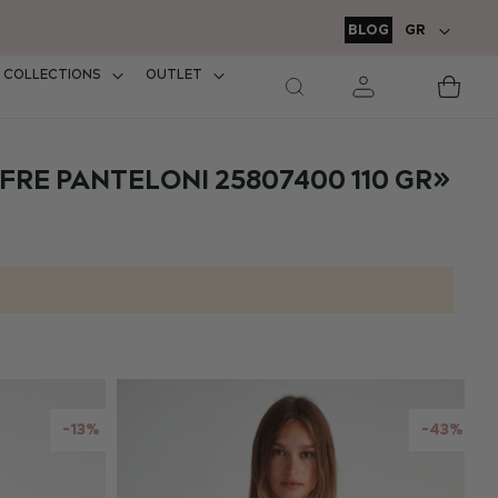
Δωρεάν μεταφορικ
ΓΛΏΣΣΑ
BLOG
GR
σε παραγγελ
COLLECTIONS
OUTLET
Τ
καλά
μο
RE PANTELONI 25807400 110 GR»
-13%
-43%